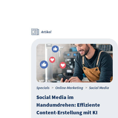
Artikel
Specials
Online-Marketing
Social Media
e
Social Media im
te
Handumdrehen: Effiziente
Content-Erstellung mit KI
e