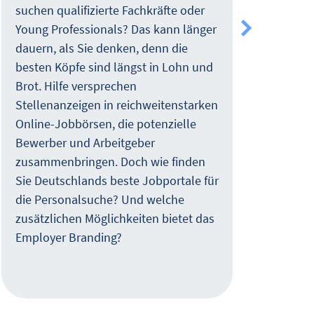
suchen qualifizierte Fachkräfte oder
Addr
Young Professionals? Das kann länger
Werb
dauern, als Sie denken, denn die
pers
besten Köpfe sind längst in Lohn und
weit
Brot. Hilfe versprechen
herk
Stellenanzeigen in reichweitenstarken
verb
Online-Jobbörsen, die potenzielle
gera
Bewerber und Arbeitgeber
Unte
zusammenbringen. Doch wie finden
oder
Sie Deutschlands beste Jobportale für
und 
die Personalsuche? Und welche
den 
zusätzlichen Möglichkeiten bietet das
Vora
Employer Branding?
mehr