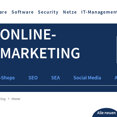
Zum Hauptinhalt springen
are
Software
Security
Netze
IT-Managemen
ONLINE-
MARKETING
-Shops
SEO
SEA
Social Media
ting
Home
Alle neuen