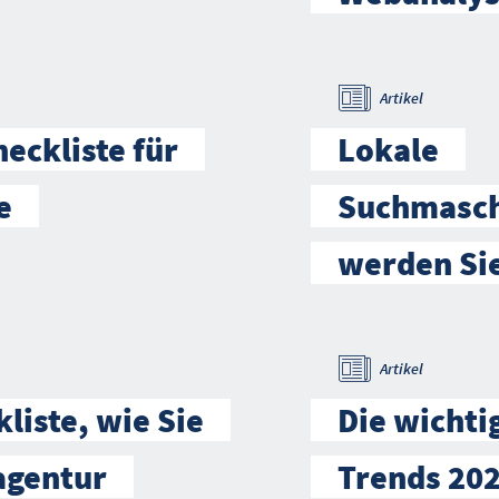
Artikel
eckliste für
Lokale
e
Suchmasch
werden Sie
Artikel
liste, wie Sie
Die wichti
agentur
Trends 20