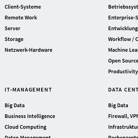
Client-Systeme
Betriebssys
Remote Work
Enterprise-
Server
Entwicklung
Storage
Workflow / 
Netzwerk-Hardware
Machine Lear
Open Sourc
Productivity 
IT-MANAGEMENT
DATA CEN
Big Data
Big Data
Business Intelligence
Firewall, VP
Cloud Computing
Infrastrukt
Daten Management
Rechenzent