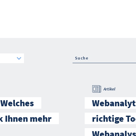
Artikel
 Welches
Webanalyti
k Ihnen mehr
richtige T
Webanalys