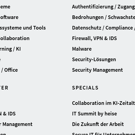
teme
Authentifizierung / Zugan
Software
Bedrohungen / Schwachste
ssysteme und Tools
Datenschutz / Compliance /
Collaboration
Firewall, VPN & IDS
ning / KI
Malware
e
Security-Lösungen
/ Office
Security Management
TER
SPECIALS
Collaboration im KI-Zeital
N & IDS
IT Summit by heise
ur Management
Die Zukunft der Arbeit
ren
Secure IT für Unternehme