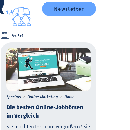
Newsletter
Artikel
Art
Specials
Online-Marketing
Home
Speci
Die besten Online-Jobbörsen
Add
im Vergleich
per
Fer
Sie möchten Ihr Team vergrößern? Sie