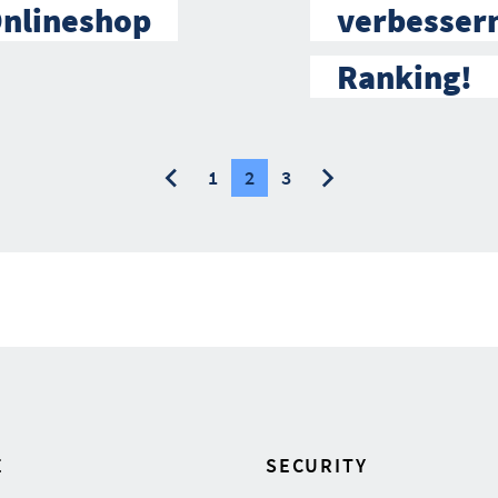
Onlineshop
verbessern
Ranking!
vorherige
nächste
1
2
3
E
SECURITY