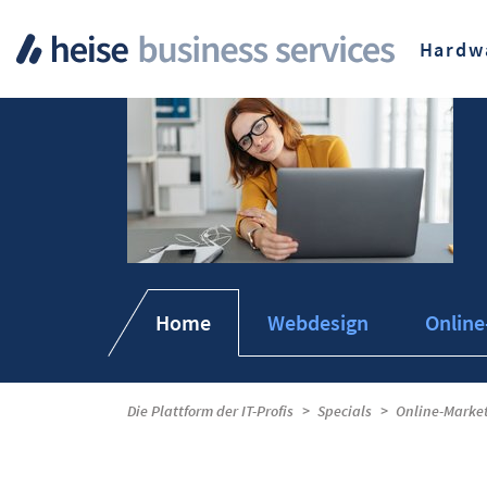
Hardw
Home
Webdesign
Online
Die Plattform der IT-Profis
Specials
Online-Marke