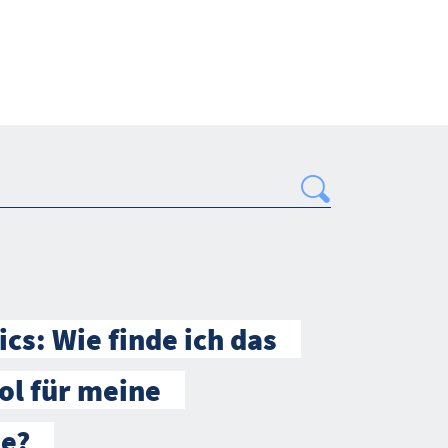
Search
cs: Wie finde ich das
ool für meine
e?