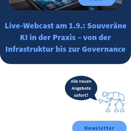
Live-Webcast am 1.9.: Souveräne
KI in der Praxis – von der
Infrastruktur bis zur Governance
Alle neuen
Angebote
sofort?
Newsletter