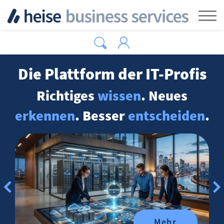
Zum Hauptinhalt springen
Tog
Die Plattform der IT-Profis
Richtiges
wissen
. Neues
erkennen
. Besser
entscheiden
.
Mehr