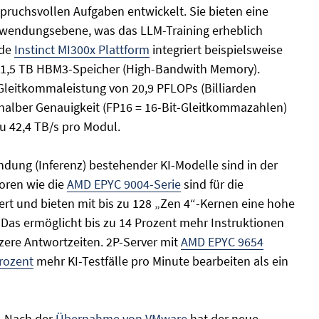
pruchsvollen Aufgaben entwickelt. Sie bieten eine
Anwendungsebene, was das LLM-Training erheblich
nde
Instinct MI300x Plattform
integriert beispielsweise
 1,5 TB HBM3-Speicher (High-Bandwith Memory).
 Gleitkommaleistung von 20,9 PFLOPs (Billiarden
 halber Genauigkeit (FP16 = 16-Bit-Gleitkommazahlen)
u 42,4 TB/s pro Modul.
dung (Inferenz) bestehender KI-Modelle sind in der
oren wie die
AMD EPYC 9004-Serie
sind für die
rt und bieten mit bis zu 128 „Zen 4“-Kernen eine hohe
. Das ermöglicht bis zu 14 Prozent mehr Instruktionen
zere Antwortzeiten. 2P-Server mit
AMD EPYC 9654
Prozent
mehr KI-Testfälle pro Minute bearbeiten als ein
.
Nach der
Übernahme von VMware
hat der neue