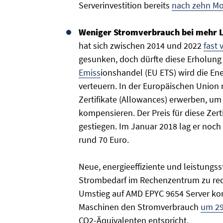
Serverinvestition bereits
nach zehn M
Weniger Stromverbrauch bei mehr L
hat sich zwischen 2014 und 2022
fast 
gesunken, doch dürfte diese Erholung 
Emis
s
ionshandel (EU ETS) wird die E
verteuern. In der Europäischen Union
Zertifikate (Allowances) erwerben, um
kompensieren. Der Preis für diese Zert
gestiegen. Im Januar 2018 lag er noch
rund 70 Euro.
Neue, energieeffiziente und leistungss
Strombedarf im Rechenzentrum zu redu
Umstieg auf AMD EPYC 9654 Server konn
Maschinen den Stromverbrauch
um 29
CO2-Äquivalenten entspricht.