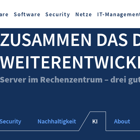
Zum Hauptinhalt springen
are
Software
Security
Netze
IT-Managemen
ZUSAMMEN DAS 
WEITERENTWICK
Server im Rechenzentrum – drei gut
Security
Nachhaltigkeit
KI
About