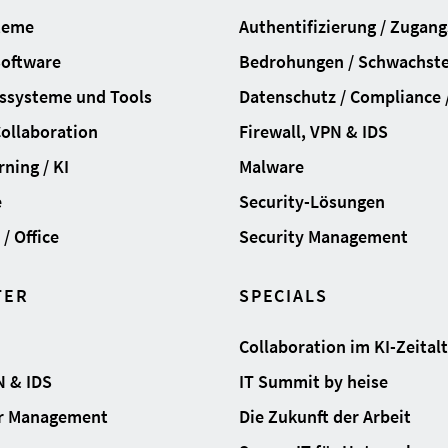
teme
Authentifizierung / Zugan
Software
Bedrohungen / Schwachste
ssysteme und Tools
Datenschutz / Compliance /
Collaboration
Firewall, VPN & IDS
ning / KI
Malware
e
Security-Lösungen
/ Office
Security Management
TER
SPECIALS
Collaboration im KI-Zeital
N & IDS
IT Summit by heise
ur Management
Die Zukunft der Arbeit