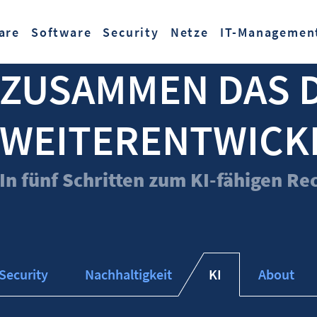
Zum Hauptinhalt springen
are
Software
Security
Netze
IT-Managemen
ZUSAMMEN DAS 
WEITERENTWICK
In fünf Schritten zum KI-fähigen R
Security
Nachhaltigkeit
KI
About