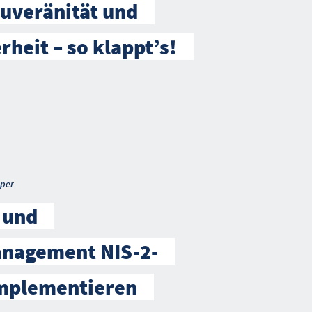
ouveränität und
rheit – so klappt’s!
per
- und
anagement NIS-2-
mplementieren