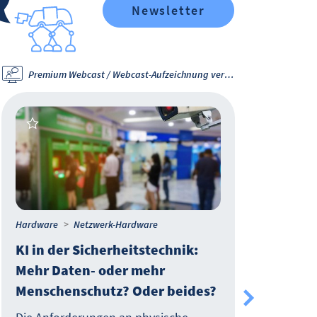
Newsletter
Premium Webcast / Webcast-Aufzeichnung verfügbar
Hardware
Netzwerk-Hardware
Secur
KI in der Sicherheitstechnik:
Une
Mehr Daten- oder mehr
Pas
Menschenschutz? Oder beides?
Krit