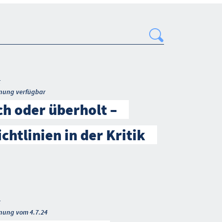
Search
t
nung verfügbar
ch oder überholt –
chtlinien in der Kritik
t
nung vom 4.7.24