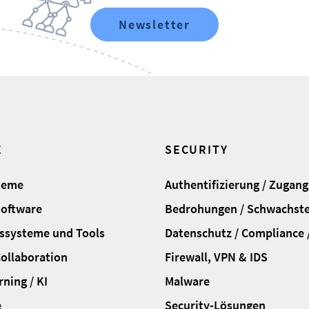
Newsletter
E
SECURITY
teme
Authentifizierung / Zugan
Software
Bedrohungen / Schwachste
ssysteme und Tools
Datenschutz / Compliance /
Collaboration
Firewall, VPN & IDS
ning / KI
Malware
e
Security-Lösungen