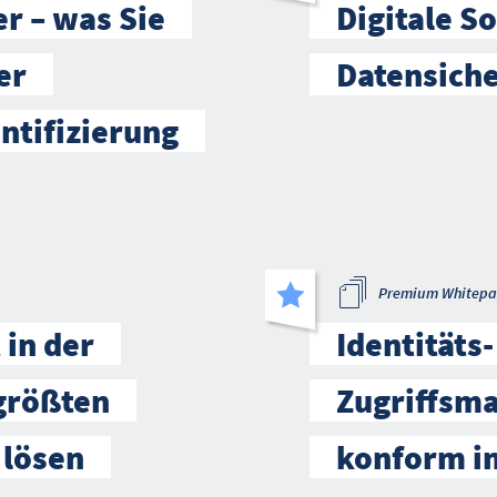
er – was Sie
Digitale S
er
Datensiche
ntifizierung
Premium Whitepa
in der
Identitäts
 größten
Zugriffsm
 lösen
konform i