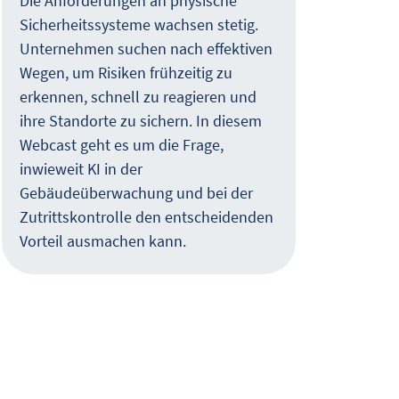
Die Anforderungen an physische
Es g
Sicherheitssysteme wachsen stetig.
in d
Unternehmen suchen nach effektiven
und 
Wegen, um Risiken frühzeitig zu
gest
erkennen, schnell zu reagieren und
Wie 
ihre Standorte zu sichern. In diesem
auss
Webcast geht es um die Frage,
erfa
inwieweit KI in der
Pass
Gebäudeüberwachung und bei der
Unte
Zutrittskontrolle den entscheidenden
was 
Vorteil ausmachen kann.
empf