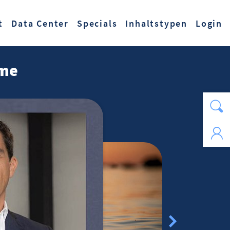
t
Data Center
Specials
Inhaltstypen
Login
eme