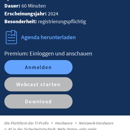
Dauer:
60 Minuten
Erscheinungsjahr:
2024
Besonderheit:
registrierungspflichtig
Agenda herunterladen
Premium: Einloggen und anschauen
Anmelden
Webcast starten
Download
Die Plattform der IT-Profis
Hardware
Netzwerk-Hardware
KI in der Sicherheitstechnik: Mehr Daten- oder mehr