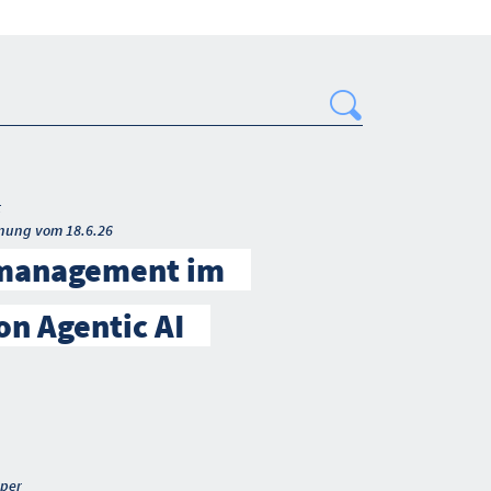
Search
t
nung vom 18.6.26
smanagement im
on Agentic AI
per