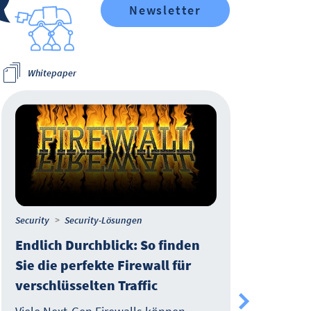
Newsletter
Whitepaper
Wh
Security
Security-Lösungen
IT-M
Endlich Durchblick: So finden
In v
Sie die perfekte Firewall für
Pro
verschlüsselten Traffic
Mit
Hyb