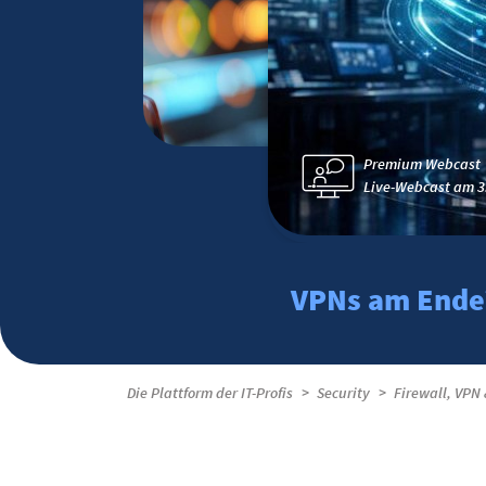
Premium Webcast
Live-Webcast am 3
VPNs am Ende? 
Die Plattform der IT-Profis
Security
Firewall, VPN 