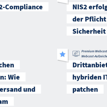
-2-Compliance
NIS2 erfol
der Pflicht
Sicherheit
Premium Webcas
Webcast-Aufzeich
schen
Drittanbie
n: Wie
hybriden 
ersand und
patchen
sam