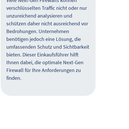
Viele Next-Gen Firewalls können
verschlüsselten Traffic nicht oder nur
Hybr
unzureichend analysieren und
Vera
schützen daher nicht ausreichend vor
Hera
Bedrohungen. Unternehmen
müss
benötigen jedoch eine Lösung, die
admi
umfassenden Schutz und Sichtbarkeit
nich
bieten. Dieser Einkaufsführer hilft
phys
Ihnen dabei, die optimale Next-Gen
eBoo
Firewall für Ihre Anforderungen zu
und 
finden.
stei
entl