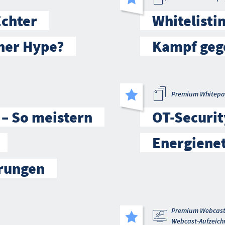
Echter
Whitelistin
iner Hype?
Kampf geg
Premium Whitepa
 – So meistern
OT-Securit
Energienet
rungen
Premium Webcas
Webcast-Aufzeich