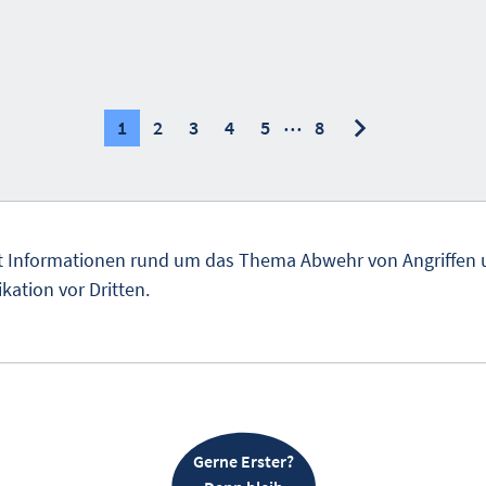
…
nächste
nächste
1
2
3
4
5
8
t Informationen rund um das Thema Abwehr von Angriffen 
tion vor Dritten.
Gerne Erster?