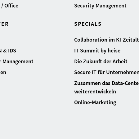
/ Office
Security Management
TER
SPECIALS
Collaboration im KI-Zeital
N & IDS
IT Summit by heise
ur Management
Die Zukunft der Arbeit
ren
Secure IT für Unternehme
Zusammen das Data-Cente
weiterentwickeln
Online-Marketing