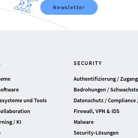
Newsletter
E
SECURITY
teme
Authentifizierung / Zugan
Software
Bedrohungen / Schwachste
ssysteme und Tools
Datenschutz / Compliance /
Collaboration
Firewall, VPN & IDS
ning / KI
Malware
e
Security-Lösungen