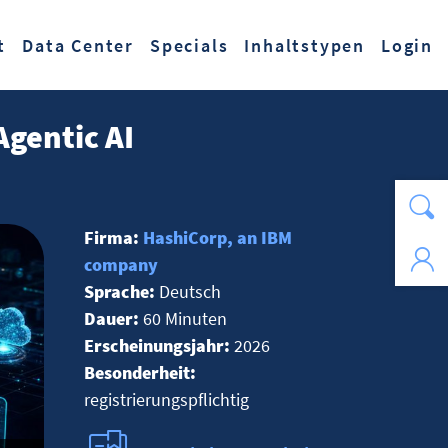
t
Data Center
Specials
Inhaltstypen
Login
gentic AI
Firma:
HashiCorp, an IBM
company
Sprache:
Deutsch
Dauer:
60 Minuten
Erscheinungsjahr:
2026
Besonderheit:
registrierungspflichtig