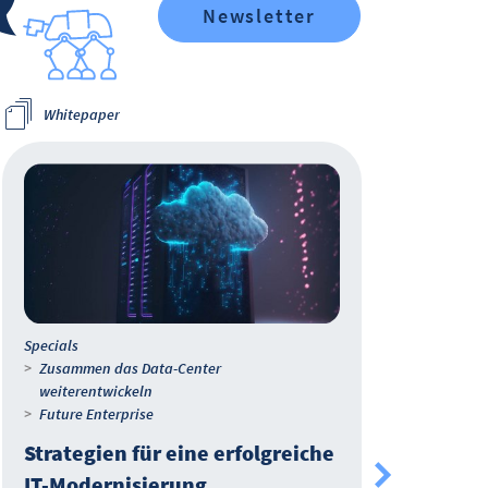
Newsletter
Whitepaper
Wh
Specials
IT-M
Zusammen das Data-Center
Mod
weiterentwickeln
Dat
Future Enterprise
Strategien für eine erfolgreiche
Unte
IT-Modernisierung
Date