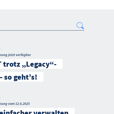
Search
t
nung jetzt verfügbar
 trotz „Legacy“-
 so geht’s!
t
nung vom 12.6.2025
einfacher verwalten