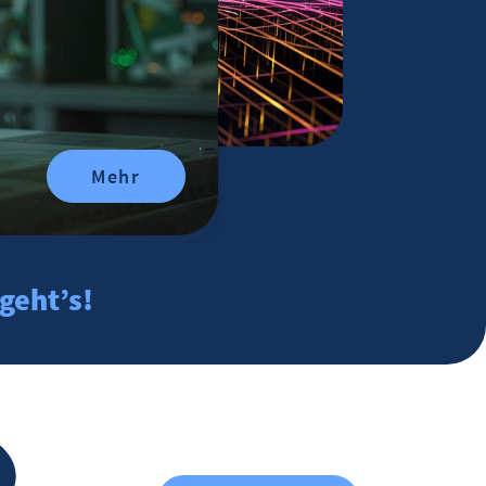
Mehr
geht’s!