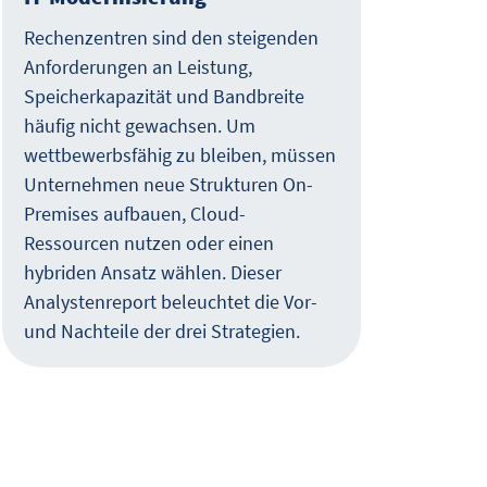
vera
Rechenzentren sind den steigenden
und 
Anforderungen an Leistung,
rech
Speicherkapazität und Bandbreite
Whit
häufig nicht gewachsen. Um
Mögl
wettbewerbsfähig zu bleiben, müssen
die 
Unternehmen neue Strukturen On-
dami
Premises aufbauen, Cloud-
der 
Ressourcen nutzen oder einen
beac
hybriden Ansatz wählen. Dieser
Analystenreport beleuchtet die Vor-
und Nachteile der drei Strategien.