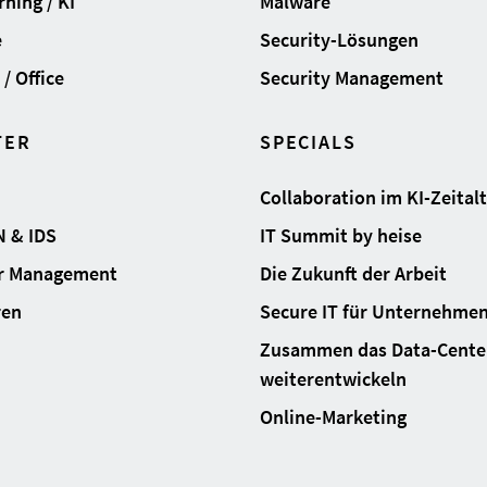
ning / KI
Malware
e
Security-Lösungen
/ Office
Security Management
TER
SPECIALS
Collaboration im KI-Zeital
N & IDS
IT Summit by heise
ur Management
Die Zukunft der Arbeit
ren
Secure IT für Unternehme
Zusammen das Data-Cente
weiterentwickeln
Online-Marketing