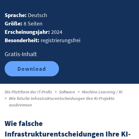
Sprache:
Deutsch
Größe:
8 Seiten
Erscheinungsjahr:
2024
Besonderheit:
registrierungsfrei
Gratis-Inhalt
Download
Die Plattform der IT-Profis
Software
Machine Learning / KI
Wie falsche Infrastrukturentscheidungen Ihre KI-Projekte
ausbremsen
Wie falsche
Infrastrukturentscheidungen Ihre KI-