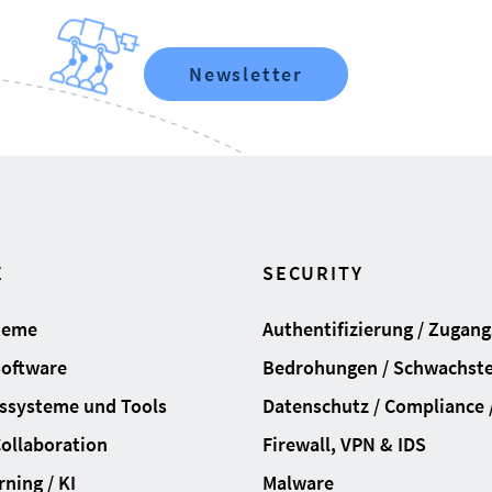
Newsletter
E
SECURITY
teme
Authentifizierung / Zugan
Software
Bedrohungen / Schwachste
ssysteme und Tools
Datenschutz / Compliance /
Collaboration
Firewall, VPN & IDS
ning / KI
Malware