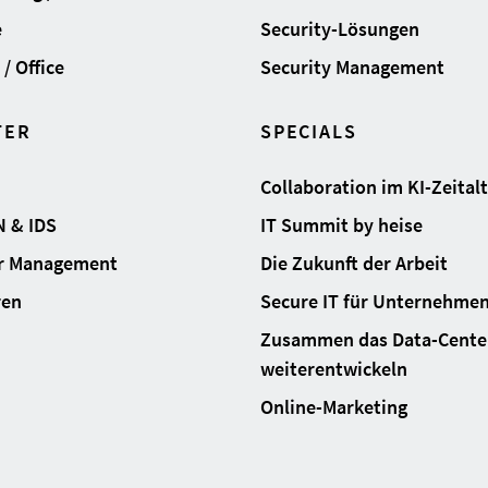
e
Security-Lösungen
/ Office
Security Management
TER
SPECIALS
Collaboration im KI-Zeital
N & IDS
IT Summit by heise
ur Management
Die Zukunft der Arbeit
ren
Secure IT für Unternehme
Zusammen das Data-Cente
weiterentwickeln
Online-Marketing