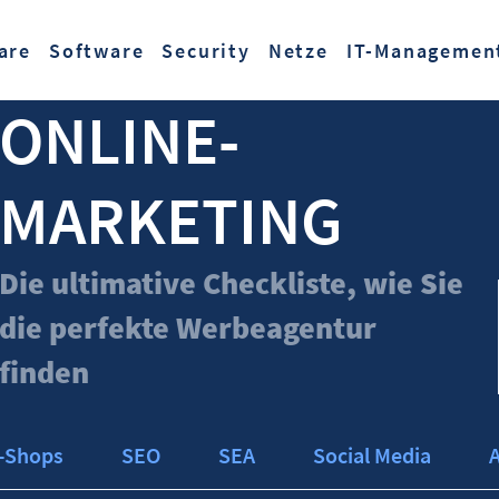
Zum Hauptinhalt springen
are
Software
Security
Netze
IT-Managemen
ONLINE-
MARKETING
Die ultimative Checkliste, wie Sie
die perfekte Werbeagentur
finden
-Shops
SEO
SEA
Social Media