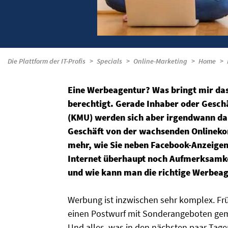
Die Plattform der IT-Profis
Specials
Online-Marketing
Home
Eine Werbeagentur? Was bringt mir das?
berechtigt. Gerade Inhaber oder Gesch
(KMU) werden sich aber irgendwann dami
Geschäft von der wachsenden Onlinekon
mehr, wie Sie neben Facebook-Anzeige
Internet überhaupt noch Aufmerksamkei
und wie kann man die richtige Werbeag
Werbung ist inzwischen sehr komplex.
Fr
einen Postwurf mit Sonderangeboten gema
U
nd alles, was in den nächsten paar Tag