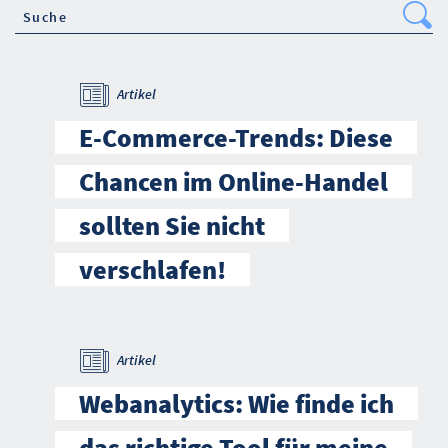
Se
Artikel
E-Commerce-Trends: Diese
Chancen im Online-Handel
sollten Sie nicht
verschlafen!
Artikel
Webanalytics: Wie finde ich
das richtige Tool für meine