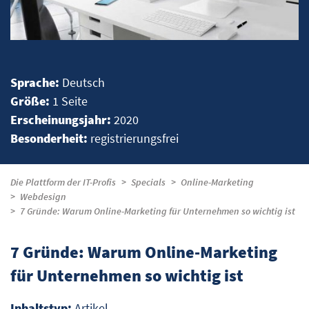
Sprache:
Deutsch
Größe:
1 Seite
Erscheinungsjahr:
2020
Besonderheit:
registrierungsfrei
Die Plattform der IT-Profis
Specials
Online-Marketing
Webdesign
7 Gründe: Warum Online-Marketing für Unternehmen so wichtig ist
7 Gründe: Warum Online-Marketing
für Unternehmen so wichtig ist
Inhaltstyp:
Artikel