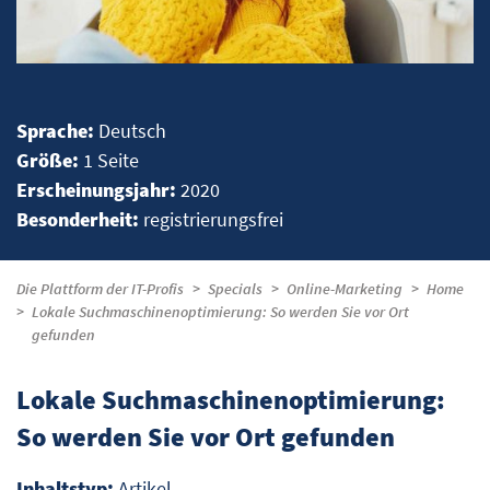
Sprache:
Deutsch
Größe:
1 Seite
Erscheinungsjahr:
2020
Besonderheit:
registrierungsfrei
Die Plattform der IT-Profis
Specials
Online-Marketing
Home
Lokale Suchmaschinenoptimierung: So werden Sie vor Ort
gefunden
Lokale Suchmaschinenoptimierung:
So werden Sie vor Ort gefunden
Inhaltstyp:
Artikel