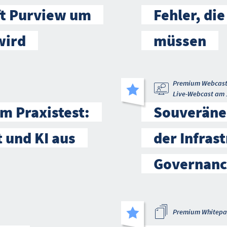
ft Purview um
Fehler, die
wird
müssen
Premium Webcas
Live-Webcast am 
m Praxistest:
Souveräne 
t und KI aus
der Infrast
Governanc
Premium Whitepa