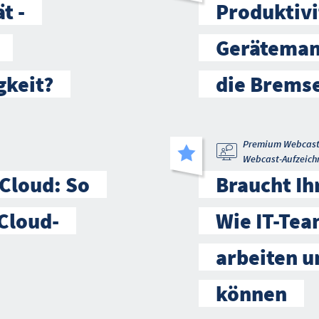
t -
Produktivi
Geräteman
gkeit?
die Brems
Premium Webcas
Webcast-Aufzeich
 Cloud: So
Braucht Ihr
Cloud-
Wie IT-Tea
arbeiten u
können