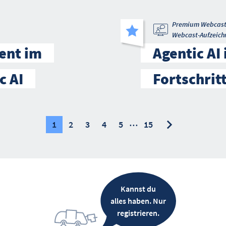
Premium Webcas
Webcast-Aufzeich
ent im
Agentic AI
c AI
Fortschrit
…
nächste
nächste
1
2
3
4
5
15
Kannst du
alles haben. Nur
registrieren.