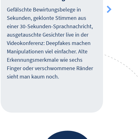
und
Gefälschte Bewirtungsbelege in
Sekunden, geklonte Stimmen aus
Wie 
einer 30-Sekunden-Sprachnachricht,
Clou
ausgetauschte Gesichter live in der
Webc
Videokonferenz: Deepfakes machen
Sie 
Manipulationen viel einfacher. Alte
live
Erkennungsmerkmale wie sechs
Kund
Finger oder verschwommene Ränder
sieht man kaum noch.