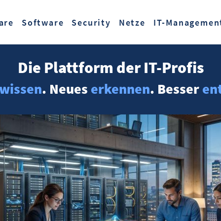
Zum Hauptinhalt springen
are
Software
Security
Netze
IT-Managemen
Die Plattform der IT-Profis
wissen
. Neues
erkennen
. Besser
en