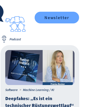
Newsletter
Podcast
Software
Machine Learning / KI
IT-M
Deepfakes: „Es ist ein
Eur
technischer Rüstungswettlauf“
Prax