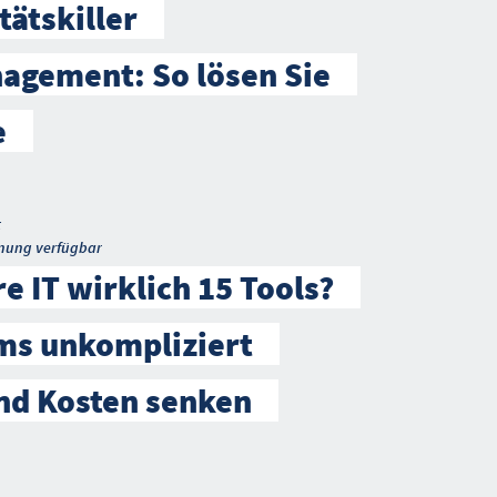
tätskiller
agement: So lösen Sie
e
t
nung verfügbar
e IT wirklich 15 Tools?
ms unkompliziert
nd Kosten senken