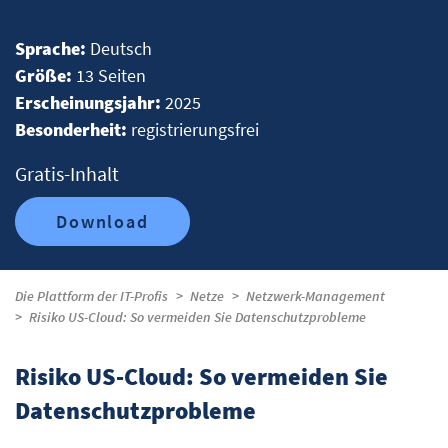
Sprache:
Deutsch
Größe:
13 Seiten
Erscheinungsjahr:
2025
Besonderheit:
registrierungsfrei
Gratis-Inhalt
Download
Die Plattform der IT-Profis
Netze
Netzwerk-Management
Risiko US-Cloud: So vermeiden Sie Datenschutzprobleme
Risiko US-Cloud: So vermeiden Sie
Datenschutzprobleme