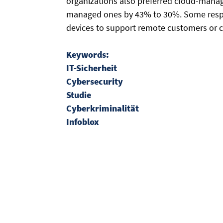
organizations also preferred cloud-manag
managed ones by 43% to 30%. Some respo
devices to support remote customers or cl
Keywords:
IT-Sicherheit
Cybersecurity
Studie
Cyberkriminalität
Infoblox