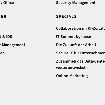
/ Office
Security Management
TER
SPECIALS
Collaboration im KI-Zeital
N & IDS
IT Summit by heise
ur Management
Die Zukunft der Arbeit
ren
Secure IT für Unternehme
Zusammen das Data-Cente
weiterentwickeln
Online-Marketing