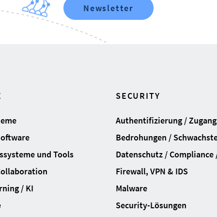
Newsletter
E
SECURITY
teme
Authentifizierung / Zugan
Software
Bedrohungen / Schwachste
ssysteme und Tools
Datenschutz / Compliance /
Collaboration
Firewall, VPN & IDS
ning / KI
Malware
e
Security-Lösungen