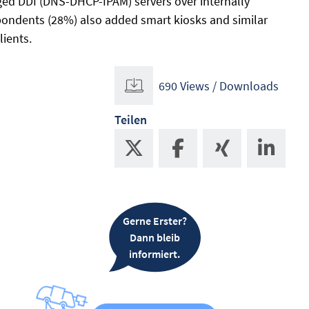
ed DDI (DNS-DHCP-IPAM) servers over internally
ndents (28%) also added smart kiosks and similar
ients.
690 Views / Downloads
Teilen
Gerne Erster?
Dann bleib
informiert.