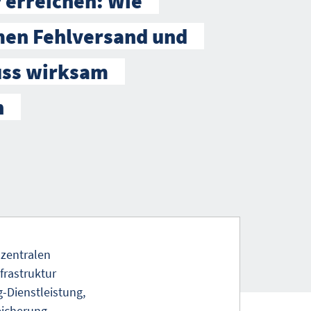
 erreichen: Wie
en Fehlversand und
uss wirksam
n
 zentralen
frastruktur
-Dienstleistung,
eicherung