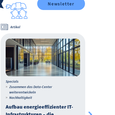
Newsletter
Artikel
Wh
Specials
IT-M
Zusammen das Data-Center
End
weiterentwickeln
Mul
Nachhaltigkeit
Aufbau energieeffizienter IT-
Hybr
Infrastrukturen – die
sind