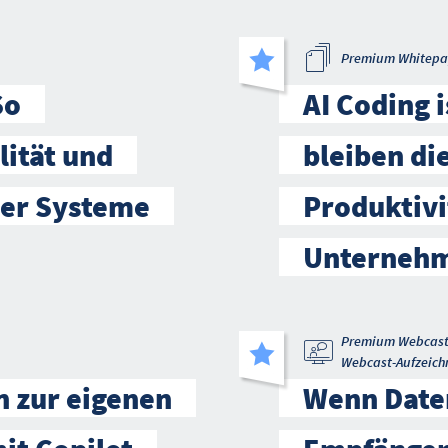
Premium Whitepa
So
AI Coding 
lität und
bleiben di
mer Systeme
Produktivi
Unternehm
Premium Webcas
Webcast-Aufzeich
n zur eigenen
Wenn Daten