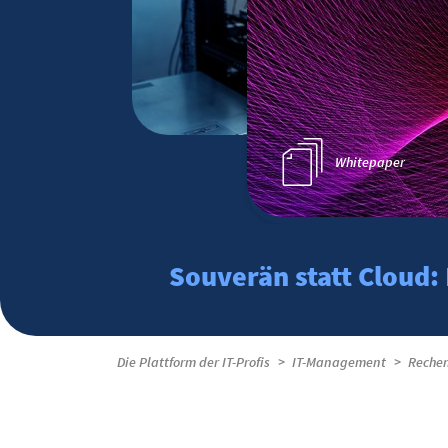
Whitepaper
Souverän statt Cloud
Die Plattform der IT-Profis
IT-Management
Reche