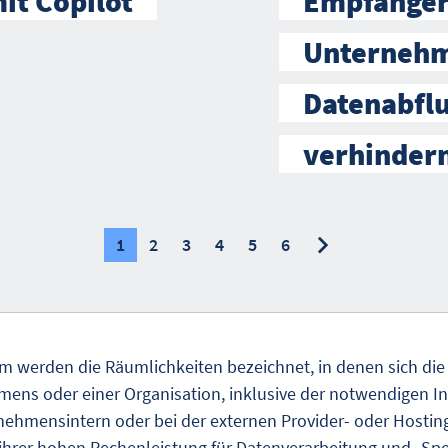
mit Copilot
Empfänger
Unternehm
Datenabfl
verhinder
nächste
nächste
1
2
3
4
5
6
 werden die Räumlichkeiten bezeichnet, in denen sich die
ens oder einer Organisation, inklusive der notwendigen In
rnehmensintern oder bei der externen Provider- oder Hosting
ihrer hohen Rechenleistung für Datenverarbeitung und -Sp