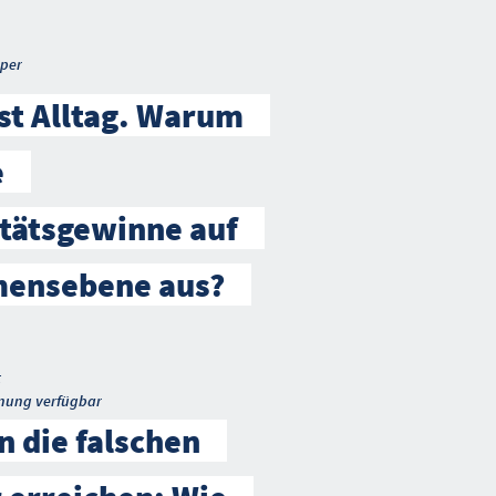
per
ist Alltag. Warum
e
tätsgewinne auf
ensebene aus?
t
nung verfügbar
 die falschen