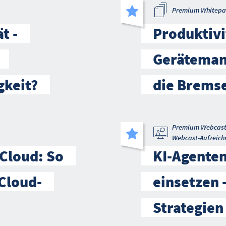
Premium Whitepa
t -
Produktivi
Geräteman
gkeit?
die Brems
Premium Webcas
Webcast-Aufzeich
 Cloud: So
KI-Agenten
Cloud-
einsetzen 
Strategien