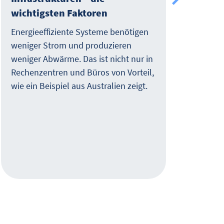
wichtigsten Faktoren
mana
oft 
Energieeffiziente Systeme benötigen
Leis
weniger Strom und produzieren
komm
weniger Abwärme. Das ist nicht nur in
Konz
Rechenzentren und Büros von Vorteil,
vor 
wie ein Beispiel aus Australien zeigt.
Tran
Verf