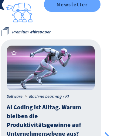
Newsletter
Premium Whitepaper
Software
Machine Learning / KI
Softw
AI Coding ist Alltag. Warum
In 
bleiben die
eige
Produktivitätsgewinne auf
Cop
Unternehmensebene aus?