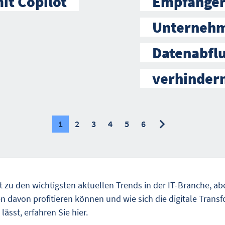
mit Copilot
Empfänger
Unternehm
Datenabfl
verhinder
nächste
nächste
1
2
3
4
5
6
rt zu den wichtigsten aktuellen Trends in der IT-Branche, a
 davon profitieren können und wie sich die digitale Trans
sst, erfahren Sie hier.