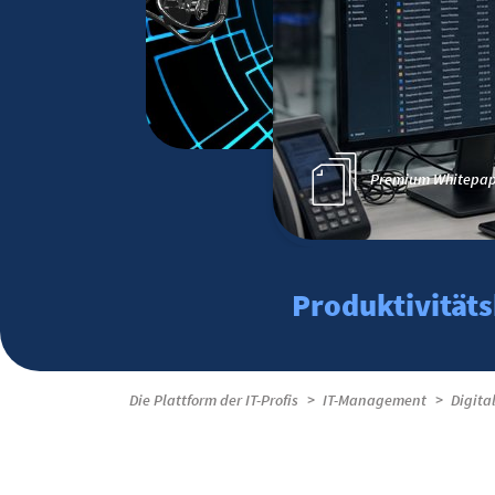
Premium Whitepap
Produktivität
Die Plattform der IT-Profis
IT-Management
Digita