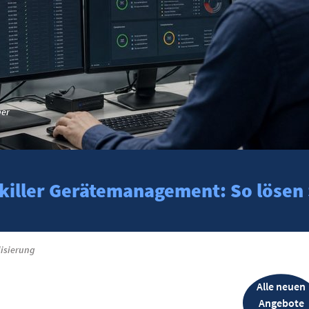
er
skiller Gerätemanagement: So lösen 
lisierung
Alle neuen
Angebote