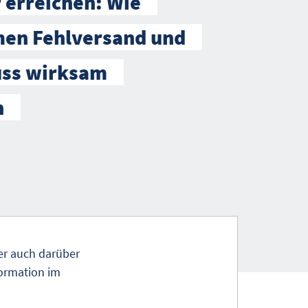
 erreichen: Wie
en Fehlversand und
uss wirksam
n
ber auch darüber
formation im