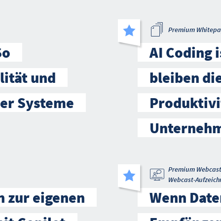
Premium Whitepa
So
AI Coding 
lität und
bleiben di
mer Systeme
Produktivi
Unternehm
Premium Webcas
Webcast-Aufzeich
n zur eigenen
Wenn Daten