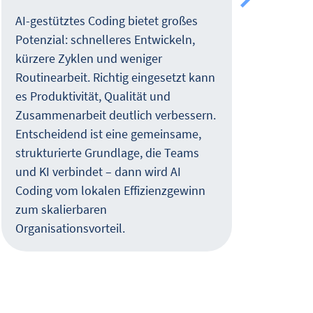
Küns
echt
AI-gestütztes Coding bietet großes
konk
Potenzial: schnelleres Entwickeln,
inte
kürzere Zyklen und weniger
erfa
Routinearbeit. Richtig eingesetzt kann
Copi
es Produktivität, Qualität und
Prog
Zusammenarbeit deutlich verbessern.
und 
Entscheidend ist eine gemeinsame,
könn
strukturierte Grundlage, die Teams
Chat
und KI verbindet – dann wird AI
Coding vom lokalen Effizienzgewinn
zum skalierbaren
Organisationsvorteil.