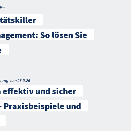
per
tätskiller
agement: So lösen Sie
e
t
nung vom 28.5.26
 effektiv und sicher
– Praxisbeispiele und