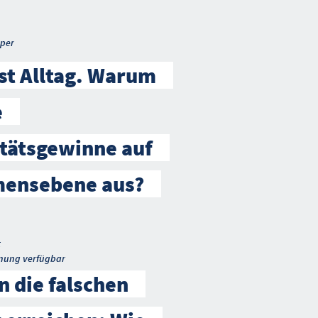
per
ist Alltag. Warum
e
tätsgewinne auf
ensebene aus?
t
nung verfügbar
 die falschen