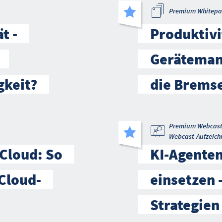
Premium Whitepa
t -
Produktivi
Geräteman
gkeit?
die Brems
Premium Webcas
Webcast-Aufzeich
 Cloud: So
KI-Agenten
Cloud-
einsetzen 
Strategien