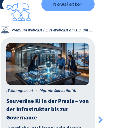
Newsletter
Premium Webcast / Live-Webcast am 1.9. um 11 Uhr
Po
IT-Management
Digitale Souveränität
Softw
Souveräne KI in der Praxis – von
Age
der Infrastruktur bis zur
gel
Governance
Too