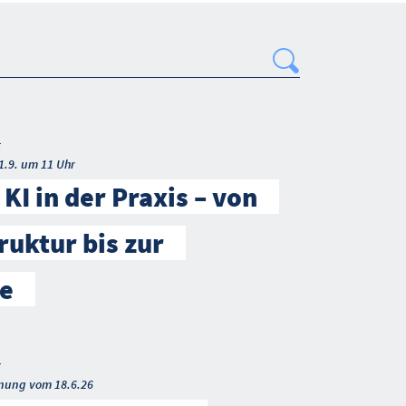
Search
t
1.9. um 11 Uhr
KI in der Praxis – von
ruktur bis zur
e
t
nung vom 18.6.26