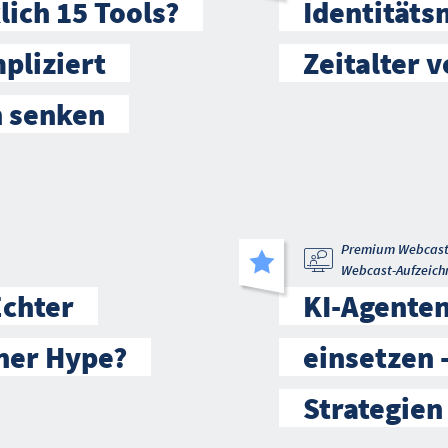
lich 15 Tools?
Identität
pliziert
Zeitalter v
n senken
Premium Webcas
Webcast-Aufzeich
Echter
KI-Agenten
iner Hype?
einsetzen 
Strategien