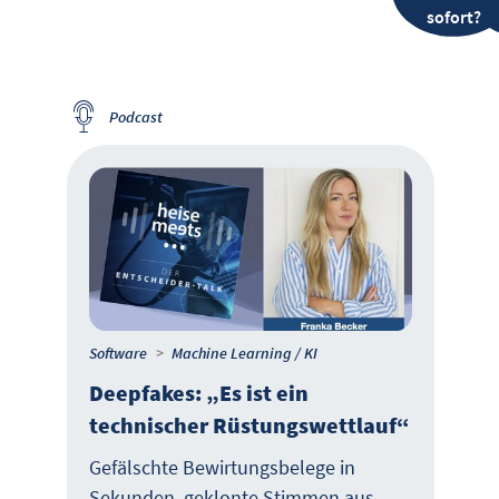
sofort?
Podcast
Software
Machine Learning / KI
Deepfakes: „Es ist ein
technischer Rüstungswettlauf“
Gefälschte Bewirtungsbelege in
Sekunden, geklonte Stimmen aus