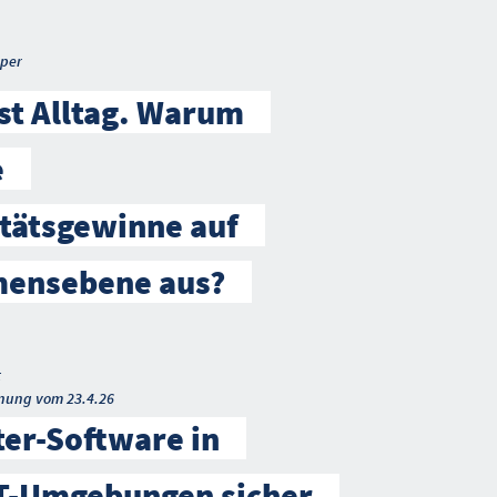
per
ist Alltag. Warum
e
tätsgewinne auf
ensebene aus?
t
nung vom 23.4.26
ter-Software in
IT-Umgebungen sicher