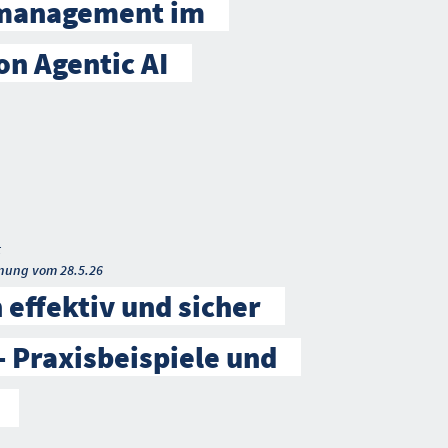
smanagement im
on Agentic AI
t
nung vom 28.5.26
 effektiv und sicher
– Praxisbeispiele und