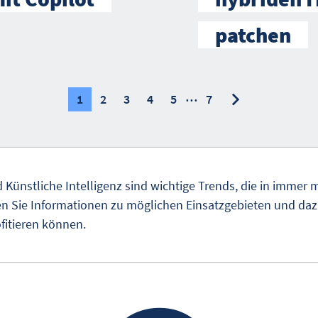
patchen
…
nächste
nächste
1
2
3
4
5
7
 Künstliche Intelligenz sind wichtige Trends, die in immer
den Sie Informationen zu möglichen Einsatzgebieten und daz
itieren können.