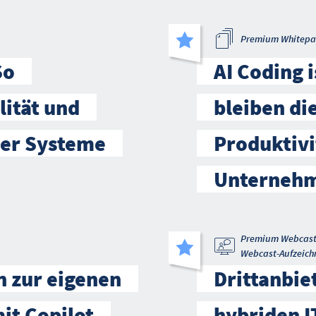
Premium Whitepa
So
AI Coding 
lität und
bleiben di
mer Systeme
Produktivi
Unternehm
Premium Webcas
Webcast-Aufzeich
n zur eigenen
Drittanbie
mit Copilot
hybriden 