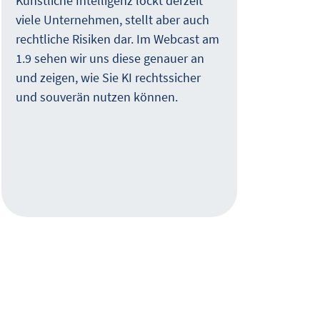
Künstliche Intelligenz lockt derzeit
Juli
viele Unternehmen, stellt aber auch
Aufm
rechtliche Risiken dar. Im Webcast am
die 
1.9 sehen wir uns diese genauer an
im Z
und zeigen, wie Sie KI rechtssicher
und souverän nutzen können.