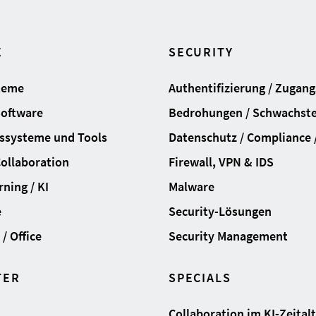
E
SECURITY
teme
Authentifizierung / Zugan
Software
Bedrohungen / Schwachste
ssysteme und Tools
Datenschutz / Compliance /
Collaboration
Firewall, VPN & IDS
ning / KI
Malware
e
Security-Lösungen
/ Office
Security Management
TER
SPECIALS
Collaboration im KI-Zeital