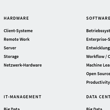
HARDWARE
SOFTWAR
Client-Systeme
Betriebssys
Remote Work
Enterprise-
Server
Entwicklung
Storage
Workflow / 
Netzwerk-Hardware
Machine Lear
Open Sourc
Productivity 
IT-MANAGEMENT
DATA CEN
Big Data
Big Data