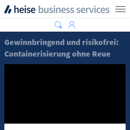
Zum Hauptinhalt springen
Tog
Gewinnbringend und risikofrei:
Containerisierung ohne Reue