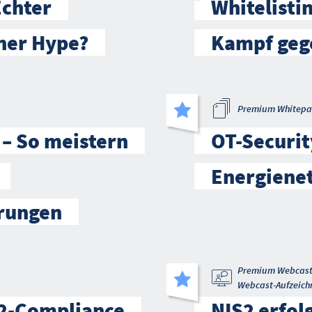
Echter
Whitelistin
iner Hype?
Kampf geg
Premium Whitepa
 – So meistern
OT-Securit
Energienet
rungen
Premium Webcas
Webcast-Aufzeich
-2-Compliance
NIS2 erfol