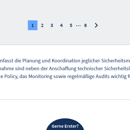
…
nächste
nächste
1
2
3
4
5
8
fasst die Planung und Koordination jeglicher Sicherheit
nahme sind neben der Anschaffung technischer Sicherheits
e Policy, das Monitoring sowie regelmäßige Audits wichtig fü
Gerne Erster?