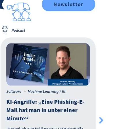
Newsletter
Podcast
Software
Machine Learning / KI
Softw
KI-Angriffe: „Eine Phishing-E-
Age
Mail hat man in unter einer
For
Minute“
Agen
Oper