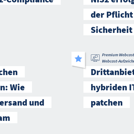
der Pflicht
Sicherheit
Premium Webcas
Webcast-Aufzeich
schen
Drittanbie
n: Wie
hybriden 
ersand und
patchen
sam