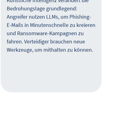
Künstliche Intelligenz verändert die
wirk
Bedrohungslage grundlegend:
Webc
Angreifer nutzen LLMs, um Phishing-
heut
E-Mails in Minutenschnelle zu kreieren
Live
und Ransomware-Kampagnen zu
fahren. Verteidiger brauchen neue
Werkzeuge, um mithalten zu können.