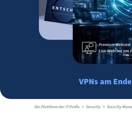
Premium Webcast
Live-Webcast am 3
VPNs am Ende? 
Die Plattform der IT-Profis
Security
Security Man