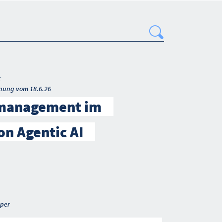
Search
t
nung vom 18.6.26
smanagement im
on Agentic AI
per