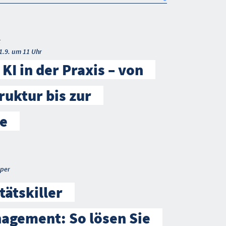
Search
t
1.9. um 11 Uhr
KI in der Praxis – von
ruktur bis zur
e
per
tätskiller
agement: So lösen Sie