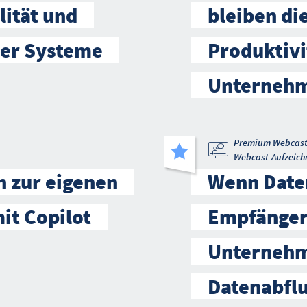
lität und
bleiben di
mer Systeme
Produktivi
Unternehm
Premium Webcas
Webcast-Aufzeich
n zur eigenen
Wenn Daten
mit Copilot
Empfänger
Unternehm
Datenabfl