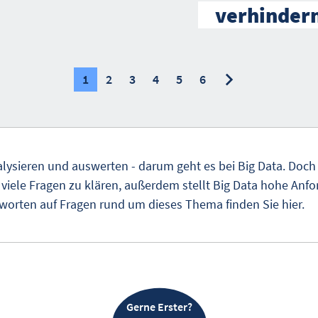
verhinder
nächste
nächste
1
2
3
4
5
6
sieren und auswerten - darum geht es bei Big Data. Doch 
viele Fragen zu klären, außerdem stellt Big Data hohe Anf
worten auf Fragen rund um dieses Thema finden Sie hier.
Gerne Erster?