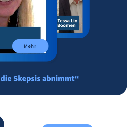
Mehr
d die Skepsis abnimmt“