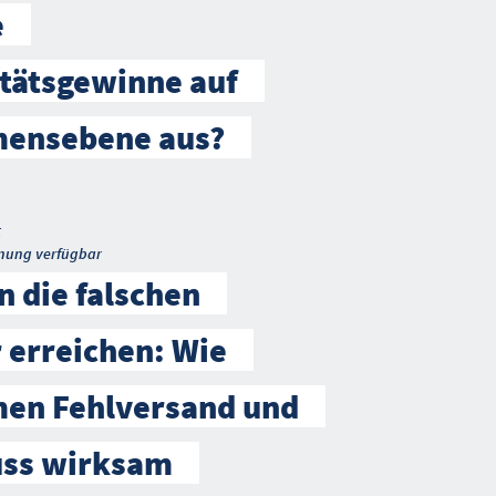
e
tätsgewinne auf
ensebene aus?
t
nung verfügbar
 die falschen
 erreichen: Wie
en Fehlversand und
uss wirksam