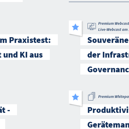
Premium Webcas
Live-Webcast am 
m Praxistest:
Souveräne 
t und KI aus
der Infrast
Governanc
Premium Whitepa
t -
Produktivi
Geräteman