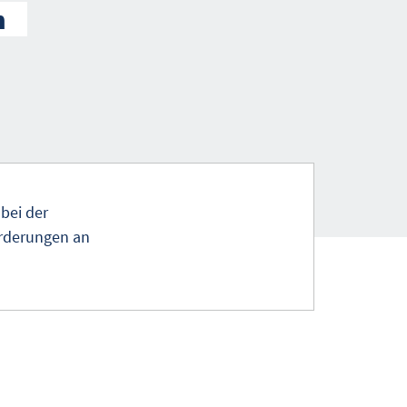
n
bei der
orderungen an