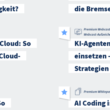
gkeit?
die Brems
Premium Webcas
Webcast-Aufzeich
 Cloud: So
KI-Agenten
Cloud-
einsetzen 
Strategien
Premium Whitepa
So
AI Coding 