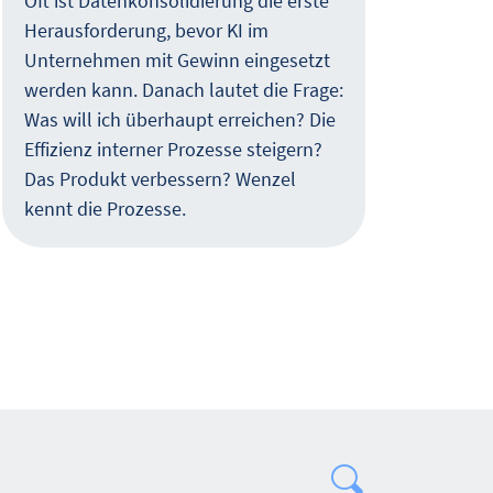
Oft ist Datenkonsolidierung die erste
Betr
Herausforderung, bevor KI im
zöge
Unternehmen mit Gewinn eingesetzt
Unsi
werden kann. Danach lautet die Frage:
über
Was will ich überhaupt erreichen? Die
Sorg
Effizienz interner Prozesse steigern?
könn
Das Produkt verbessern? Wenzel
kennt die Prozesse.