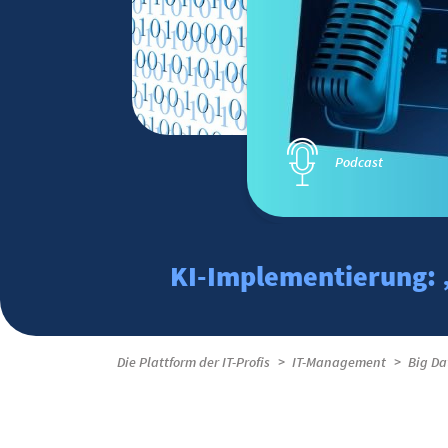
Podcast
KI-Implementierung: „
Die Plattform der IT-Profis
IT-Management
Big Da