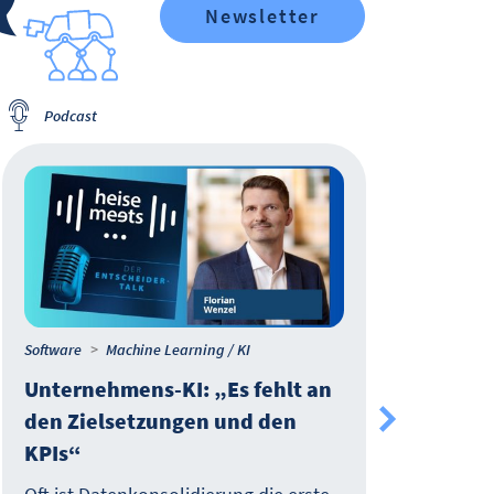
Newsletter
Podcast
Po
Software
Machine Learning / KI
Softw
Unternehmens-KI: „Es fehlt an
KI 
den Zielsetzungen und den
sin
KPIs“
Nich
Dat