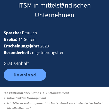
ITSM in mittelständischen
Unternehmen
Sprache:
Deutsch
Größe:
11 Seiten
Erscheinungsjahr:
2023
Besonderheit:
registrierungsfrei
Gratis-Inhalt
Download
Die Plattform der IT-Profis
IT-Management
Infrastruktur Management
Ist IT-Service-Management im Mittelstand ein strategischer Hebel
für alle Ebenen?