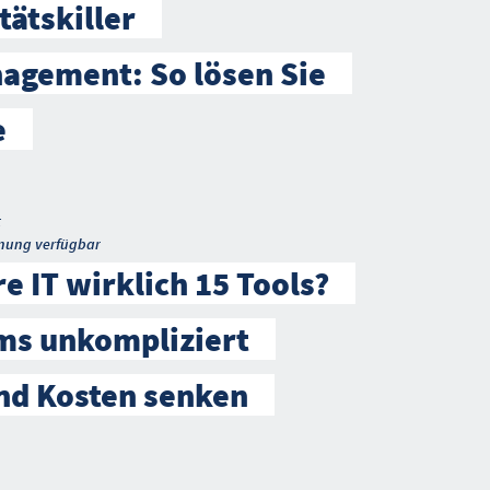
tätskiller
agement: So lösen Sie
e
t
nung verfügbar
e IT wirklich 15 Tools?
ms unkompliziert
nd Kosten senken