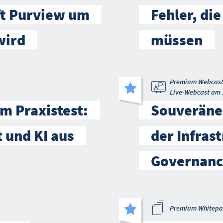
ft Purview um
Fehler, die
wird
müssen
Premium Webcas
Live-Webcast am 
m Praxistest:
Souveräne 
t und KI aus
der Infrast
Governanc
Premium Whitepa