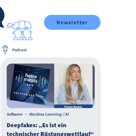
Newsletter
Podcast
Software
Machine Learning / KI
IT-M
Deepfakes: „Es ist ein
Eur
technischer Rüstungswettlauf“
Prax