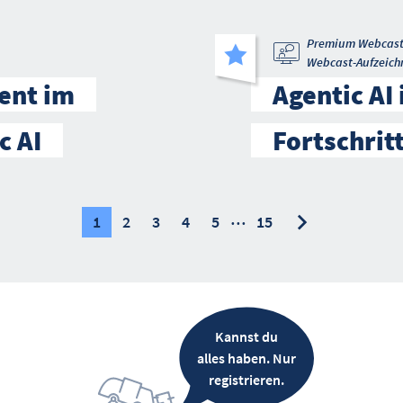
Premium Webcas
Webcast-Aufzeich
ent im
Agentic AI
c AI
Fortschrit
…
nächste
nächste
1
2
3
4
5
15
Kannst du
alles haben. Nur
registrieren.