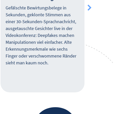
und
Gefälschte Bewirtungsbelege in
Sekunden, geklonte Stimmen aus
Wie 
einer 30-Sekunden-Sprachnachricht,
Clou
ausgetauschte Gesichter live in der
Webc
Videokonferenz: Deepfakes machen
Sie 
Manipulationen viel einfacher. Alte
live
Erkennungsmerkmale wie sechs
Kund
Finger oder verschwommene Ränder
sieht man kaum noch.