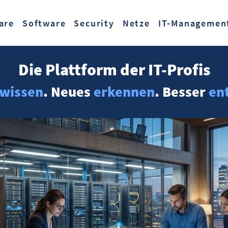
Zum Hauptinhalt springen
are
Software
Security
Netze
IT-Managemen
Die Plattform der IT-Profis
wissen
. Neues
erkennen
. Besser
en