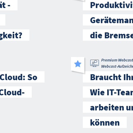
t -
Produktivi
Geräteman
gkeit?
die Brems
Premium Webcas
Webcast-Aufzeich
 Cloud: So
Braucht Ihr
Cloud-
Wie IT-Tea
arbeiten u
können