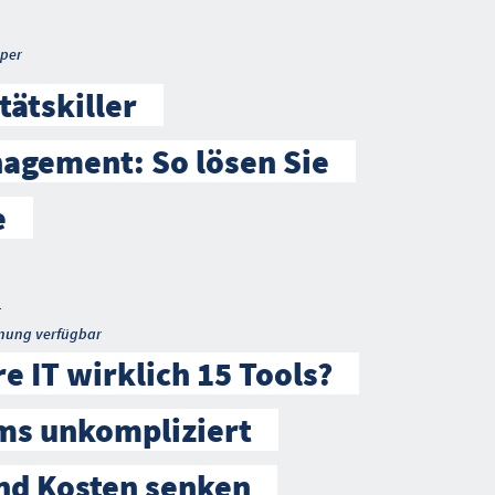
per
tätskiller
agement: So lösen Sie
e
t
nung verfügbar
e IT wirklich 15 Tools?
ms unkompliziert
nd Kosten senken