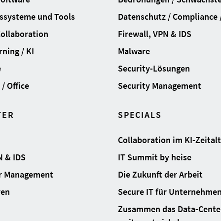
ssysteme und Tools
Datenschutz / Compliance /
Collaboration
Firewall, VPN & IDS
ning / KI
Malware
e
Security-Lösungen
/ Office
Security Management
TER
SPECIALS
Collaboration im KI-Zeital
N & IDS
IT Summit by heise
ur Management
Die Zukunft der Arbeit
ren
Secure IT für Unternehme
Zusammen das Data-Cente