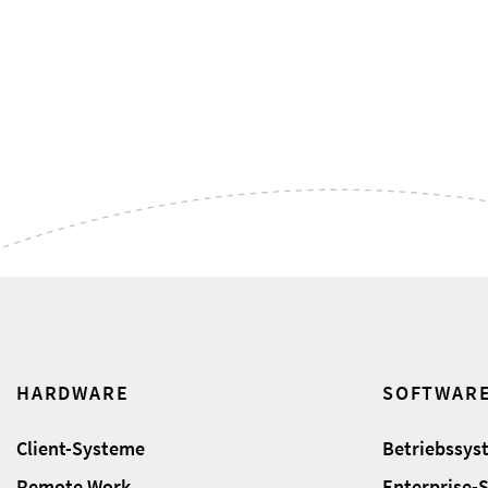
HARDWARE
SOFTWAR
Client-Systeme
Betriebssys
Remote Work
Enterprise-