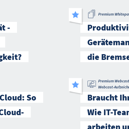
Premium Whitepa
t -
Produktivi
Geräteman
gkeit?
die Brems
Premium Webcas
Webcast-Aufzeich
 Cloud: So
Braucht Ihr
Cloud-
Wie IT-Tea
arbeiten u