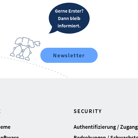
Gerne Erster?
Dann bleib
informiert.
Newsletter
E
SECURITY
teme
Authentifizierung / Zugan
Software
Bedrohungen / Schwachste