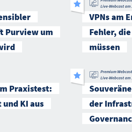
Premium Webcas
Live-Webcast am 
ensibler
VPNs am En
ft Purview um
Fehler, die
wird
müssen
Premium Webcas
Live-Webcast am 
m Praxistest:
Souveräne 
t und KI aus
der Infrast
Governanc