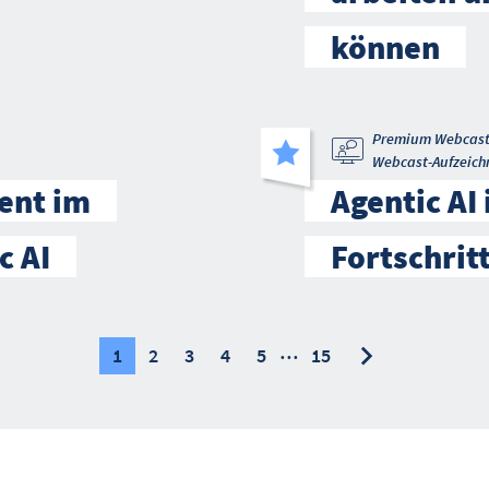
können
Premium Webcas
Webcast-Aufzeich
ent im
Agentic AI
c AI
Fortschrit
…
nächste
nächste
1
2
3
4
5
15