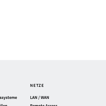
NETZE
gssysteme
LAN / WAN
llen
Remote Access