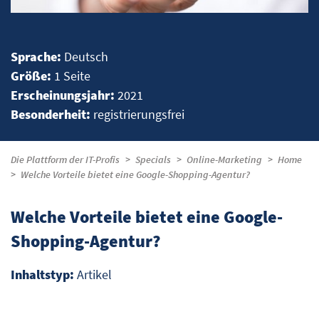
Sprache:
Deutsch
Größe:
1 Seite
Erscheinungsjahr:
2021
Besonderheit:
registrierungsfrei
Die Plattform der IT-Profis
Specials
Online-Marketing
Home
Welche Vorteile bietet eine Google-Shopping-Agentur?
Welche Vorteile bietet eine Google-
Shopping-Agentur?
Inhaltstyp:
Artikel