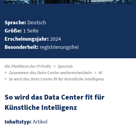
Sprache:
Deutsch
Größe:
1 Seite
Erscheinungsjahr:
2024
Besonderheit:
registrierungsfrei
Die Plattform der IT-Profis
Specials
Zusammen das Data-Center weiterentwickeln
KI
So wird das Data Center fit für Künstliche Intelligenz
So wird das Data Center fit für
Künstliche Intelligenz
Inhaltstyp:
Artikel