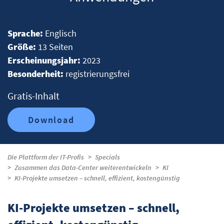
Sprache:
Englisch
Größe:
13 Seiten
Erscheinungsjahr:
2023
Besonderheit:
registrierungsfrei
Gratis-Inhalt
Download
Die Plattform der IT-Profis
Specials
Zusammen das Data-Center weiterentwickeln
KI
KI-Projekte umsetzen – schnell, effizient, kostengünstig
KI-Projekte umsetzen – schnell,