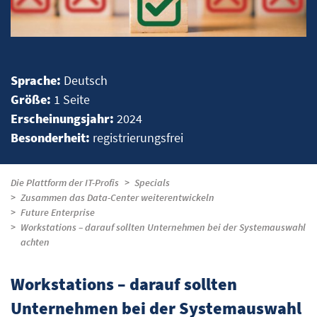
Sprache:
Deutsch
Größe:
1 Seite
Erscheinungsjahr:
2024
Besonderheit:
registrierungsfrei
Die Plattform der IT-Profis
Specials
Zusammen das Data-Center weiterentwickeln
Future Enterprise
Workstations – darauf sollten Unternehmen bei der Systemauswahl
achten
Workstations – darauf sollten
Unternehmen bei der Systemauswahl