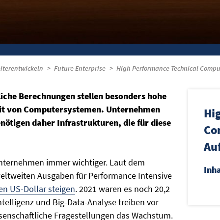
iterentwickeln
Future Enterprise
High-Performance Technical Comput
iche Berechnungen stellen besonders hohe
keit von Computersystemen. Unternehmen
Hi
nötigen daher Infrastrukturen, die für diese
Co
Au
nternehmen immer wichtiger. Laut dem
Inh
weltweiten Ausgaben für Performance Intensive
den US-Dollar steigen
. 2021 waren es noch 20,2
ntelligenz und Big-Data-Analyse treiben vor
senschaftliche Fragestellungen das Wachstum.