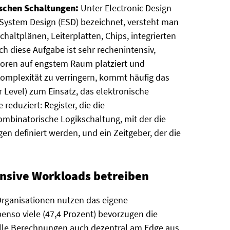
ischen Schaltungen:
Unter Electronic Design
c System Design (ESD) bezeichnet, versteht man
altplänen, Leiterplatten, Chips, integrierten
 diese Aufgabe ist sehr rechenintensiv,
toren auf engstem Raum platziert und
mplexität zu verringern, kommt häufig das
 Level) zum Einsatz, das elektronische
reduziert: Register, die die
ombinatorische Logikschaltung, mit der die
 definiert werden, und ein Zeitgeber, der die
sive Workloads betreiben
Organisationen nutzen das eigene
nso viele (47,4 Prozent) bevorzugen die
olle Berechnungen auch dezentral am Edge aus.