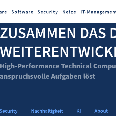
Zum Hauptinhalt springen
are
Software
Security
Netze
IT-Managemen
ZUSAMMEN DAS 
WEITERENTWICK
High-Performance Technical Comput
anspruchsvolle Aufgaben löst
Security
Nachhaltigkeit
KI
About