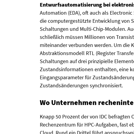
Entwurfsautomatisierung bei elektron
Automation (EDA), oft auch als Electroni
die computergestützte Entwicklung von Sch
Schaltungen und Multi-Chip-Modulen. Auch
schließlich müssen Millionen von Transis
miteinander verbunden werden. Um die Ko
Abstraktionsmodell RTL (Register Transfer
Schaltungen auf drei prinzipielle Elemente 
Zustandsinformationen enthalten, eine k
Eingangsparameter für Zustandsänderungen
Zustandsänderungen synchronisiert.
Wo Unternehmen recheninten
Knapp 50 Prozent der von IDC befragten 
Rechenzentrum für HPC-Aufgaben, fast ebe
Cloud. Rund ein Drittel führt anspruchsv