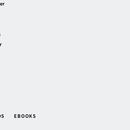
ter
n
r
OS
EBOOKS