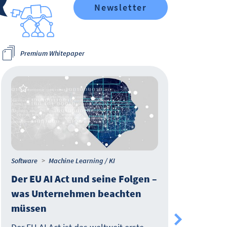
Newsletter
Premium Whitepaper
Software
Machine Learning / KI
IT-M
Der EU AI Act und seine Folgen –
Ihre
was Unternehmen beachten
Str
müssen
für
Dat