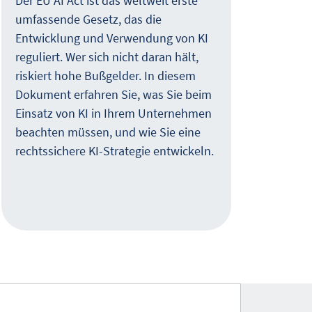
Der EU AI Act ist das weltweit erste
umfassende Gesetz, das die
Wuss
Entwicklung und Verwendung von KI
Unte
reguliert. Wer sich nicht daran hält,
Tech
riskiert hohe Bußgelder. In diesem
impo
Dokument erfahren Sie, was Sie beim
eine
Einsatz von KI in Ihrem Unternehmen
besi
beachten müssen, und wie Sie eine
Sie 
rechtssichere KI-Strategie entwickeln.
digi
neh