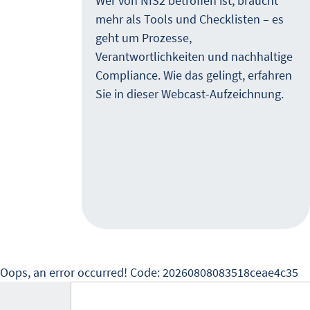
e
Wer von NIS2 betroffen ist, braucht
mehr als Tools und Checklisten – es
it
geht um Prozesse,
Verantwortlichkeiten und nachhaltige
Compliance. Wie das gelingt, erfahren
en
Sie in dieser Webcast-Aufzeichnung.
gen
ur
ung
ären,
anche
Oops, an error occurred! Code: 20260808083518ceae4c35