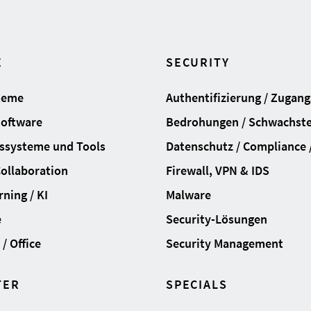
E
SECURITY
teme
Authentifizierung / Zugan
Software
Bedrohungen / Schwachste
ssysteme und Tools
Datenschutz / Compliance /
Collaboration
Firewall, VPN & IDS
ning / KI
Malware
e
Security-Lösungen
/ Office
Security Management
TER
SPECIALS