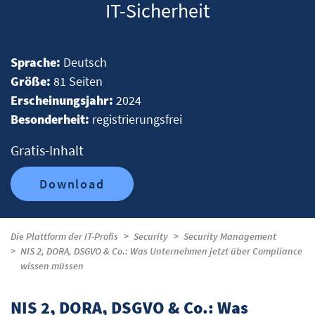
IT-Sicherheit
Sprache:
Deutsch
Größe:
81 Seiten
Erscheinungsjahr:
2024
Besonderheit:
registrierungsfrei
Gratis-Inhalt
Download
Die Plattform der IT-Profis
Security
Security Management
NIS 2, DORA, DSGVO & Co.: Was Unternehmen jetzt über Compliance
wissen müssen
NIS 2, DORA, DSGVO & Co.: Was