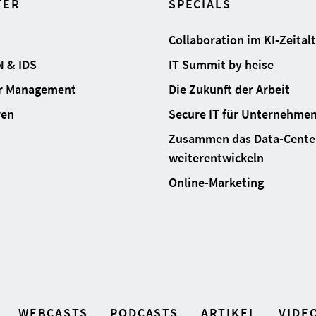
TER
SPECIALS
Collaboration im KI-Zeital
N & IDS
IT Summit by heise
ur Management
Die Zukunft der Arbeit
ren
Secure IT für Unternehme
Zusammen das Data-Cente
weiterentwickeln
Online-Marketing
WEBCASTS
PODCASTS
ARTIKEL
VIDE