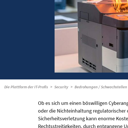
Die Plattform der IT-Profis
Security
Bedrohungen / Schwachstellen
Ob es sich um einen böswilligen Cyberangr
oder die Nichteinhaltung regulatorischer
Sicherheitsverletzung kann enorme Koste
Rechtsstreitigkeiten, durch entgangene 