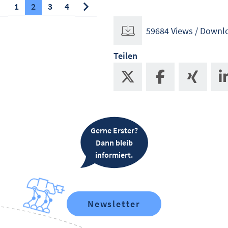
1
2
3
4
59684 Views / Downl
Teilen
Gerne Erster?
Dann bleib
informiert.
Newsletter