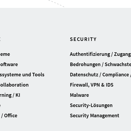
E
SECURITY
teme
Authentifizierung / Zugan
Software
Bedrohungen / Schwachste
ssysteme und Tools
Datenschutz / Compliance /
Collaboration
Firewall, VPN & IDS
ning / KI
Malware
e
Security-Lösungen
/ Office
Security Management