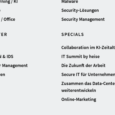
ning / KI
Malware
e
Security-Lösungen
/ Office
Security Management
TER
SPECIALS
Collaboration im KI-Zeital
N & IDS
IT Summit by heise
ur Management
Die Zukunft der Arbeit
ren
Secure IT für Unternehme
Zusammen das Data-Cente
weiterentwickeln
Online-Marketing