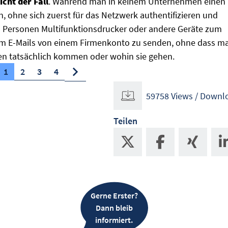
icht der Fall
. Während man in keinem Unternehmen einen
 ohne sich zuerst für das Netzwerk authentifizieren und
n Personen Multifunktionsdrucker oder andere Geräte zum
um E-Mails von einem Firmenkonto zu senden, ohne dass m
en tatsächlich kommen oder wohin sie gehen.
1
2
3
4
59758 Views / Downl
Teilen
Gerne Erster?
Dann bleib
informiert.