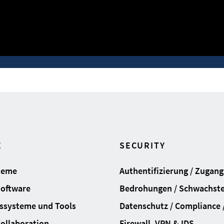
E
SECURITY
teme
Authentifizierung / Zugan
Software
Bedrohungen / Schwachste
ssysteme und Tools
Datenschutz / Compliance /
Collaboration
Firewall, VPN & IDS