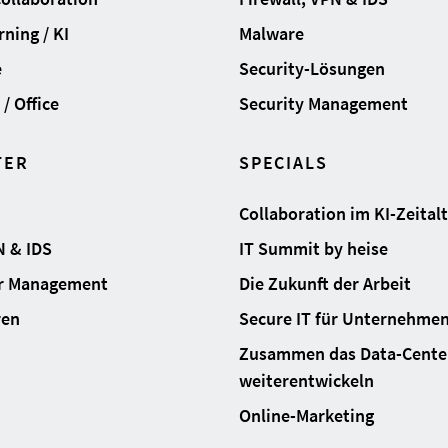
ning / KI
Malware
e
Security-Lösungen
/ Office
Security Management
TER
SPECIALS
Collaboration im KI-Zeital
N & IDS
IT Summit by heise
ur Management
Die Zukunft der Arbeit
ren
Secure IT für Unternehme
Zusammen das Data-Cente
weiterentwickeln
Online-Marketing