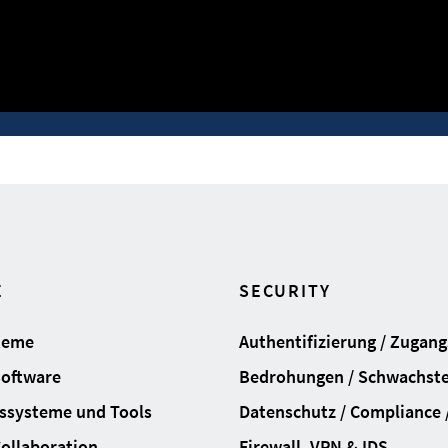
E
SECURITY
teme
Authentifizierung / Zugan
Software
Bedrohungen / Schwachste
ssysteme und Tools
Datenschutz / Compliance /
Collaboration
Firewall, VPN & IDS