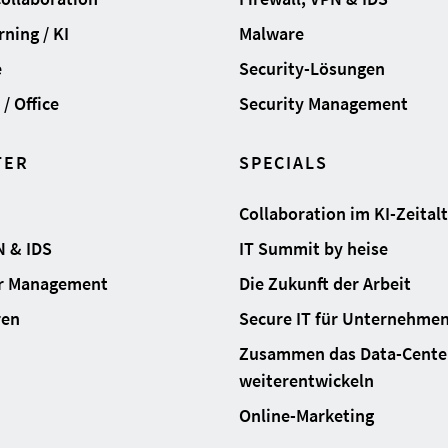
ning / KI
Malware
e
Security-Lösungen
/ Office
Security Management
TER
SPECIALS
Collaboration im KI-Zeital
N & IDS
IT Summit by heise
ur Management
Die Zukunft der Arbeit
ren
Secure IT für Unternehme
Zusammen das Data-Cente
weiterentwickeln
Online-Marketing