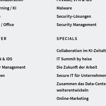
ning / KI
Malware
e
Security-Lösungen
/ Office
Security Management
TER
SPECIALS
Collaboration im KI-Zeital
N & IDS
IT Summit by heise
ur Management
Die Zukunft der Arbeit
ren
Secure IT für Unternehme
Zusammen das Data-Cente
weiterentwickeln
Online-Marketing