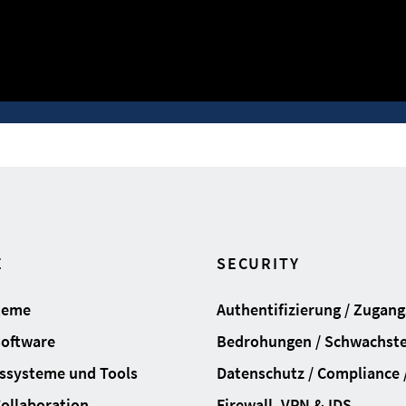
E
SECURITY
teme
Authentifizierung / Zugan
Software
Bedrohungen / Schwachste
ssysteme und Tools
Datenschutz / Compliance /
Collaboration
Firewall, VPN & IDS