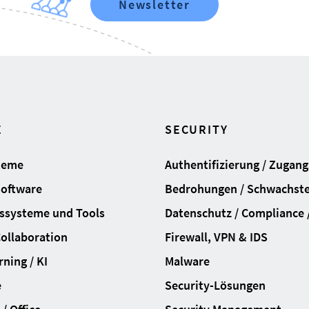
Newsletter
E
SECURITY
teme
Authentifizierung / Zugan
Software
Bedrohungen / Schwachste
ssysteme und Tools
Datenschutz / Compliance /
Collaboration
Firewall, VPN & IDS
ning / KI
Malware
e
Security-Lösungen