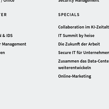
/ Office
Security Management
TER
SPECIALS
Collaboration im KI-Zeital
N & IDS
IT Summit by heise
ur Management
Die Zukunft der Arbeit
ren
Secure IT für Unternehme
Zusammen das Data-Cente
weiterentwickeln
Online-Marketing