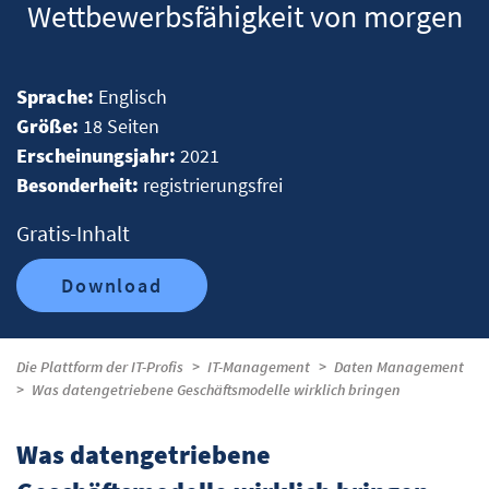
Wettbewerbsfähigkeit von morgen
Sprache:
Englisch
Größe:
18 Seiten
Erscheinungsjahr:
2021
Besonderheit:
registrierungsfrei
Gratis-Inhalt
Download
Die Plattform der IT-Profis
IT-Management
Daten Management
Was datengetriebene Geschäftsmodelle wirklich bringen
Was datengetriebene