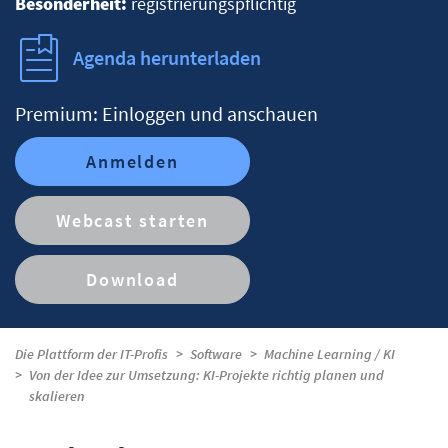
Besonderheit:
registrierungspflichtig
Agenda herunterladen
Premium: Einloggen und anschauen
Anmelden
Webcast starten
Download
Die Plattform der IT-Profis
Software
Machine Learning / KI
Von der Idee zur Umsetzung: KI-Projekte richtig planen und
skalieren