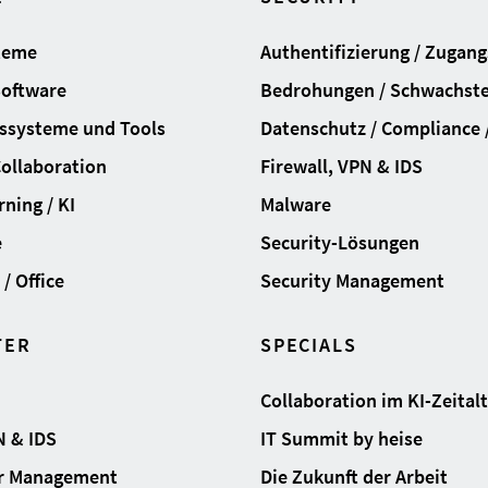
teme
Authentifizierung / Zugan
Software
Bedrohungen / Schwachste
ssysteme und Tools
Datenschutz / Compliance /
Collaboration
Firewall, VPN & IDS
ning / KI
Malware
e
Security-Lösungen
/ Office
Security Management
TER
SPECIALS
Collaboration im KI-Zeital
N & IDS
IT Summit by heise
ur Management
Die Zukunft der Arbeit