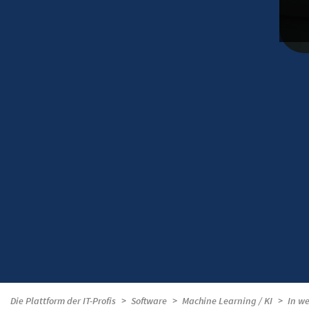
Die Plattform der IT-Profis
Software
Machine Learning / KI
In we