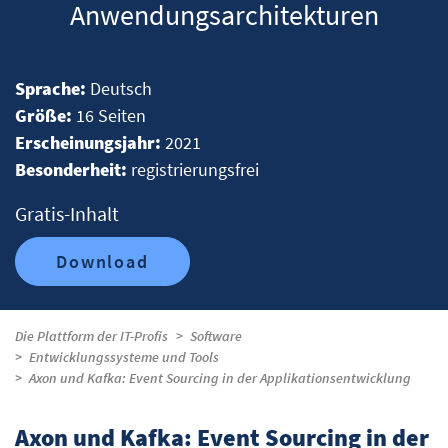
Anwendungsarchitekturen
Sprache:
Deutsch
Größe:
16 Seiten
Erscheinungsjahr:
2021
Besonderheit:
registrierungsfrei
Gratis-Inhalt
Download
Die Plattform der IT-Profis
Software
Entwicklungssysteme und Tools
Axon und Kafka: Event Sourcing in der Applikationsentwicklung
Axon und Kafka: Event Sourcing in der