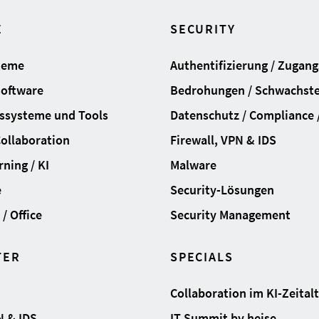
E
SECURITY
teme
Authentifizierung / Zugan
Software
Bedrohungen / Schwachste
ssysteme und Tools
Datenschutz / Compliance /
Collaboration
Firewall, VPN & IDS
ning / KI
Malware
e
Security-Lösungen
/ Office
Security Management
TER
SPECIALS
Collaboration im KI-Zeital
N & IDS
IT Summit by heise