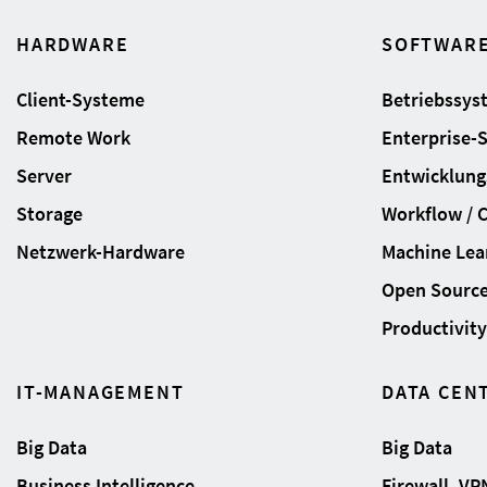
HARDWARE
SOFTWAR
Client-Systeme
Betriebssys
Remote Work
Enterprise-
Server
Entwicklung
Storage
Workflow / 
Netzwerk-Hardware
Machine Lear
Open Sourc
Productivity 
IT-MANAGEMENT
DATA CEN
Big Data
Big Data
Business Intelligence
Firewall, VP