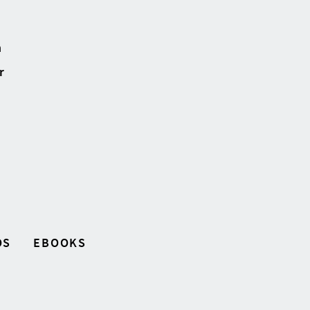
n
r
OS
EBOOKS