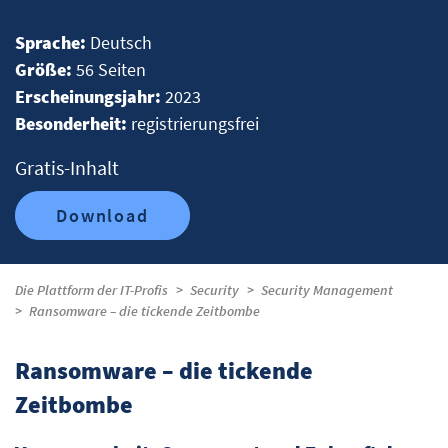
Sprache:
Deutsch
Größe:
56 Seiten
Erscheinungsjahr:
2023
Besonderheit:
registrierungsfrei
Gratis-Inhalt
Download
Die Plattform der IT-Profis
Security
Security Management
Ransomware – die tickende Zeitbombe
Ransomware – die tickende
Zeitbombe