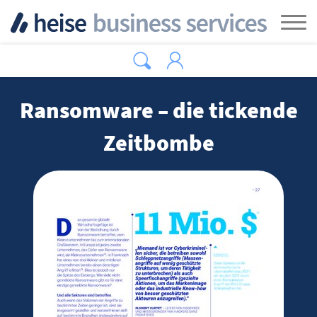
Zum Hauptinhalt springen
Tog
Ransomware – die tickende
Zeitbombe