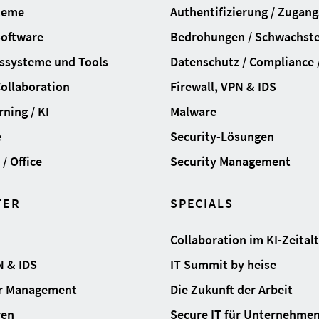
teme
Authentifizierung / Zugan
Software
Bedrohungen / Schwachste
ssysteme und Tools
Datenschutz / Compliance /
Collaboration
Firewall, VPN & IDS
ning / KI
Malware
e
Security-Lösungen
/ Office
Security Management
TER
SPECIALS
Collaboration im KI-Zeital
N & IDS
IT Summit by heise
ur Management
Die Zukunft der Arbeit
ren
Secure IT für Unternehme