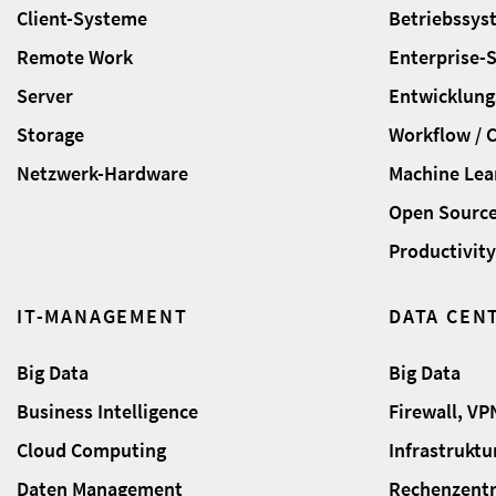
Client-Systeme
Betriebssys
Remote Work
Enterprise-
Server
Entwicklung
Storage
Workflow / 
Netzwerk-Hardware
Machine Lear
Open Sourc
Productivity 
IT-MANAGEMENT
DATA CEN
Big Data
Big Data
Business Intelligence
Firewall, VP
Cloud Computing
Infrastrukt
Daten Management
Rechenzent