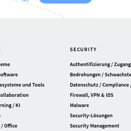
E
SECURITY
teme
Authentifizierung / Zugan
Software
Bedrohungen / Schwachste
ssysteme und Tools
Datenschutz / Compliance /
Collaboration
Firewall, VPN & IDS
ning / KI
Malware
e
Security-Lösungen
/ Office
Security Management