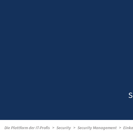
S
Die Plattform der IT-Profis
Security
Security Management
Einka